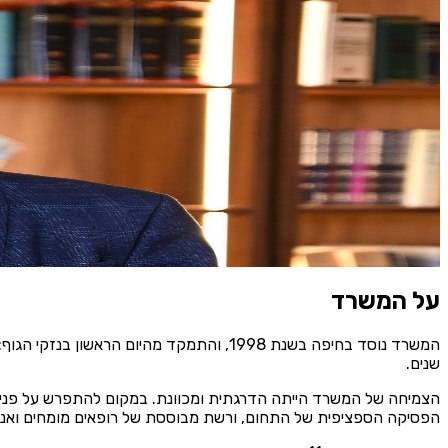
אודות המשרד
אודות המשרד
עו״ד סאמי אבו ורדה, מייסד ומנהל המשרד
פגיעה, בתאונת דרכים, בעבודה, או בעקבות טיפול רפואי שהשתבש, מעמי
עומד לצידכם וכמה ברצינות הוא לוקח את התיק. סאמי אבו ורדה משרד 
"כל הזכויות בזכות ולא בחסד", המשפט הזה ליווה את עו״ד סאמי אבו ו
שמעניקים לו, הוא זכות שצריך לממש, במלואה.
חייגו ⁦04-8666616⁩
שיחת וואטסאפ
ייתכן ושיחות יוקלטו לצורך שיפור השירות.
על המשרד
המשרד נוסד בחיפה בשנת 1998, והתמקד מהיו
שנים.
הצמיחה של המשרד הייתה הדרגתית ומכוונת. במקום להתפרש על פני תח
הפסיקה הספציפית של התחום, ורשת מבוססת של רופאים מומחים ואנ