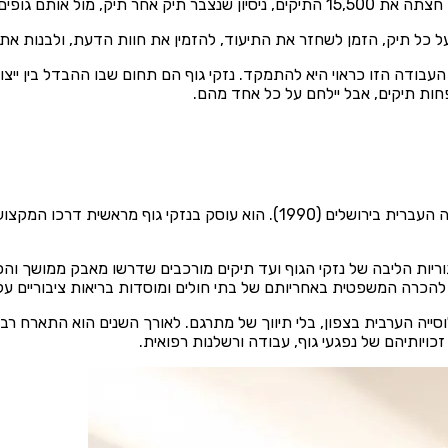
 כל תיק, הזמן לשחזר את התיעוד, להזמין את חוות הדעת, ולבנות את ה
ה הזו כראוי היא להתמקד. נזקי גוף הם תחום שבו ההבדל בין ייצוג ש
ת תיקים, אבל יילחם על כל אחד מהם.
עו״ד סאמי אבו ורדה, יליד חיפה ובוגר הפקולטה למשפטים באוניברסיטה העברית ביר
קים, מקטגוריות הליבה של נזקי הגוף ועד תיקים מורכבים שדרשו מאבק ממ
כרה המשפטית באחריותם של בתי חולים ומוסדות בריאות ציבוריים על ר
כויותיהם של נפגעי גוף, עבודה ורשלנות רפואית.