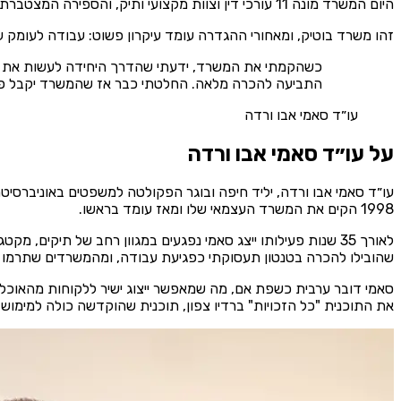
היום המשרד מונה 11 עורכי דין וצוות מקצועי ותיק, והספירה המצטברת חצתה את 15,500 התיקים, ניסיון שנצבר תיק אחר תיק, מול אותם גופים גדולים, לאורך עשרות שנים.
זהו משרד בוטיק, ומאחורי ההגדרה עומד עיקרון פשוט: עבודה לעומק על
כשהקמתי את המשרד, ידעתי שהדרך היחידה לעשות את העבוד
התביעה להכרה מלאה. החלטתי כבר אז שהמשרד יקבל פחו
עו״ד סאמי אבו ורדה
על עו״ד סאמי אבו ורדה
1998 הקים את המשרד העצמאי שלו ומאז עומד בראשו.
לאורך 35 שנות פעילותו ייצג סאמי נפגעים במגוון רחב של תי
שהובילו להכרה בטנטון תעסוקתי כפגיעת עבודה, ומהמשרדים שתרמו לה
את התוכנית "כל הזכויות" ברדיו צפון, תוכנית שהוקדשה כולה למימוש ז