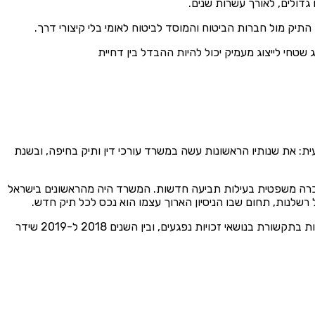
תיק מול חברות הביטוח והמוסד לביטוח לאומי בלי קיצורי דרך.
טחי לייצוג מעמיק יכול להיות ההבדל בין דחיית
ושלים (1990). הוא עוסק בנזקי גוף מראשית דרכו המקצועית: את שנותיו הראשונות עשה במשרד עורכי דין ותיק בחיפה, ובשנת
ושך והכרה משפטית בעילות תביעה חדשות. המשרד היה מהראשונים בישראל
שלנות, תחום שבו הניסיון הארוך עצמו הוא נכס לכל תיק חדש.
סאמי דובר ערבית כשפת אם, מה שמאפשר ייצוג ישיר ללקוחות מהאוכלוסייה הערבית בצפון, בלי תיווך של מתרגם. לאורך השנים הוא התארח רבות בתקשורת בנושאי זכויות נפגעים, ובין השנים 2018 ל-2019 שידר