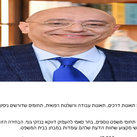
דה אדם מול גופים גדולים: חברות ביטוח, בתי חולים, והמוסד לביטוח 
עורכי דין נבנה בדיוק סביב זה: עורך דין בכיר שמלווה את התיק שלכם
רדה לאורך כל הדרך, והוא גם היה שם התוכנית שהוא שידר ברדיו צפון.
ם הראשון בנזקי הגוף: תאונות דרכים, תאונות עבודה ורשלנות רפואית, תחומים שדור
ומי משפט נוספים, בחר סאמי להעמיק דווקא בנזקי גוף. הבחירה הזו הנ
שי מקצוע שחוות הדעת שלהם עומדות במבחן בבית המשפט.