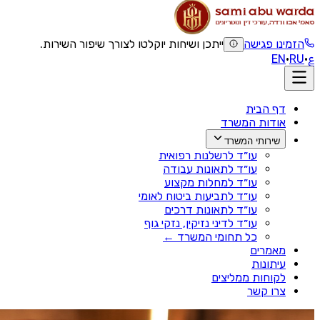
הזמינו פגישה
ייתכן ושיחות יוקלטו לצורך שיפור השירות.
ع
·
RU
·
EN
דף הבית
אודות המשרד
שירותי המשרד
עו״ד לרשלנות רפואית
עו״ד לתאונות עבודה
עו״ד למחלות מקצוע
עו״ד לתביעות ביטוח לאומי
עו״ד לתאונות דרכים
עו״ד לדיני נזיקין, נזקי גוף
כל תחומי המשרד ←
מאמרים
עיתונות
לקוחות ממליצים
צרו קשר
דף הבית
›