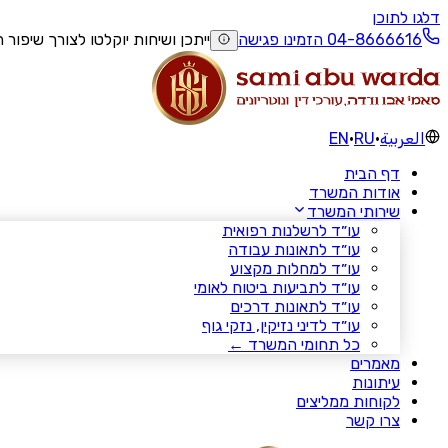
דלגו לתוכן
הזמינו פגישה
ייתכן ושיחות יוקלטו לצורך שיפור 
العربية
·
RU
·
EN
דף הבית
אודות המשרד
שירותי המשרד
עו״ד לרשלנות רפואית
עו״ד לתאונות עבודה
עו״ד למחלות מקצוע
עו״ד לתביעות ביטוח לאומי
עו״ד לתאונות דרכים
עו״ד לדיני נזיקין, נזקי גוף
כל תחומי המשרד ←
מאמרים
עיתונות
לקוחות ממליצים
צרו קשר