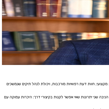
לאומי. ברגעים כאלה, מה שמכריע הוא לא רק הזכויות שבחוק, אלא מי
 אישית, מההתחלה ועד הפיצוי, ולא מערכת שמעבירה אתכם מיד ליד.
 הוא מסכם את העמדה שעליה בנוי המשרד: פיצוי לנפגע אינו טובה
שים ניסיון מקצועי, חוות דעת רפואיות מורכבות, ויכולת לנהל תיקים שנמשכים
יבה שני יתרונות שאי אפשר לקנות בקיצורי דרך: היכרות עמוקה עם