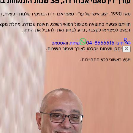
עורך דין סאמי אבו ורדה, 35 שנות התמחות ברשלנות רפואית
מאז 1990, ייצוג אישי של עו״ד סאמי אבו ורדה בתיקי רשלנות רפואית, תאונות עבודה, מחלות מקצוע ומיקרוטראומה, תאונות דרכים ותביעות מורכבות מול ביטוח לאומי.
חוויתם פגיעה כתוצאה מטיפול רפואי רשלני, תאונת עבודה, מחלת מקצו
זכאים לפיצוי או לקצבה, נדע לבחון זאת ולהוביל את התיק.
חייגו ⁦04-8666616⁩
שיחת וואטסאפ
ייתכן ושיחות יוקלטו לצורך שיפור השירות.
ייעוץ ראשוני ללא התחייבות.