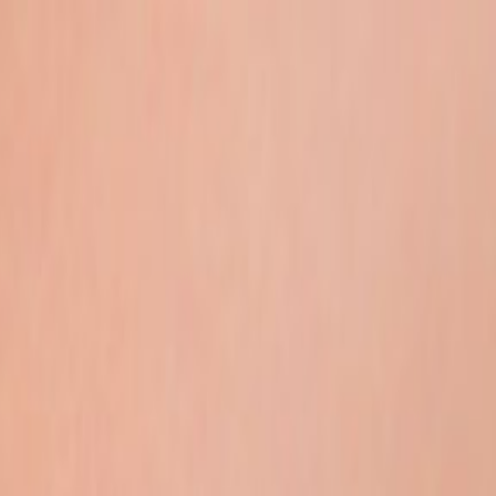
דלגו לתוכן
הזמינו פגישה
ייתכן ושיחות יוקלטו לצורך שיפור 
العربية
·
RU
·
EN
דף הבית
אודות המשרד
שירותי המשרד
עו״ד לרשלנות רפואית
עו״ד לתאונות עבודה
עו״ד למחלות מקצוע
עו״ד לתביעות ביטוח לאומי
עו״ד לתאונות דרכים
עו״ד לדיני נזיקין, נזקי גוף
כל תחומי המשרד ←
מאמרים
עיתונות
לקוחות ממליצים
צרו קשר