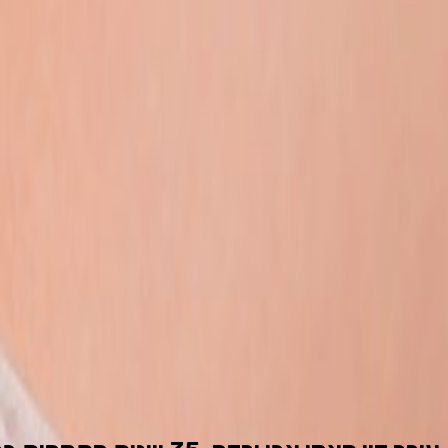
הזמינו פגישה
ייתכן ושיחות יוקלטו לצורך שיפור השירות.
ع
·
RU
·
EN
דף הבית
אודות המשרד
שירותי המשרד
עו״ד לרשלנות רפואית
עו״ד לתאונות עבודה
עו״ד למחלות מקצוע
עו״ד לתביעות ביטוח לאומי
עו״ד לתאונות דרכים
עו״ד לדיני נזיקין, נזקי גוף
כל תחומי המשרד ←
מאמרים
עיתונות
לקוחות ממליצים
צרו קשר