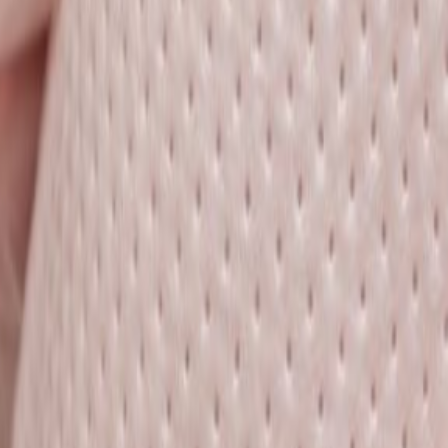
, תביעות ביטוח לאומי, תאונות דרכים ודיני נזיקין. צוות של 11 עורכי דין, מעל 15,500 תיקי
 גוף, רשלנות רפואית, תאונות עבודה, מחלות מקצוע ומיקרוטראומה, בכוונ