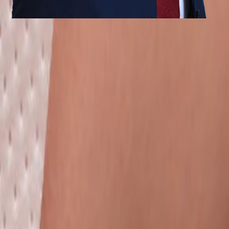
מי אנחנו
ייצוג אישי של עו״ד סאמי אבו ורדה, מאז 1990
משרדנו פועל מחיפה ומתמחה בתחומי רשלנות רפואית, תאונות עבודה, מחלות מקצוע ומיקרוטראומה
“
מאז 1990 אנו מתמקדים במספר מצומצם של תחומים, נזקי
נפגעת? פנו אלינו לבחינה ראשונית של המקרה.
”
עו״ד סאמי אבו ורדה
המשך לקרוא
ייתכן ושיחות יוקלטו לצורך שיפור השירות.