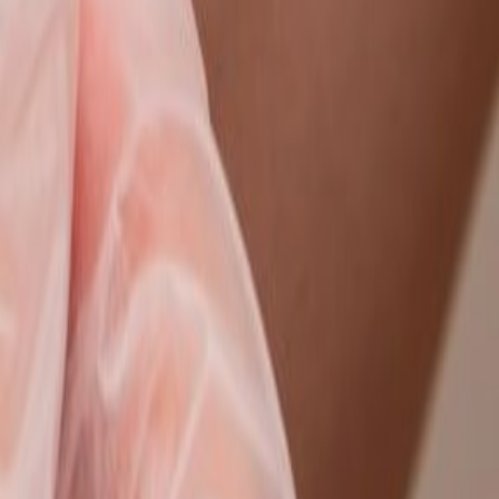
למה לפנות אלינו
01
35+ שנות התמחות, יותר מ-15,500 תיקים מטופלים מאז 1990.
ניסיון מצטבר בייצוג נפגעי רשלנות רפואית, תאונות עבודה ותביעות מורכ
02
ייצוג אישי של עו״ד סאמי אבו ורדה, מספר מוגבל של תיקי
אנו בוחרים את התיקים בקפידה ומתמקדים במספר מצומצם בכל שנה, כך
03