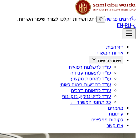
הזמינו פגישה
ייתכן ושיחות יוקלטו לצורך שיפור השירות.
ع
·
RU
·
EN
דף הבית
אודות המשרד
שירותי המשרד
עו״ד לרשלנות רפואית
עו״ד לתאונות עבודה
עו״ד למחלות מקצוע
עו״ד לתביעות ביטוח לאומי
עו״ד לתאונות דרכים
עו״ד לדיני נזיקין, נזקי גוף
כל תחומי המשרד ←
מאמרים
עיתונות
לקוחות ממליצים
צרו קשר
דף הבית
›