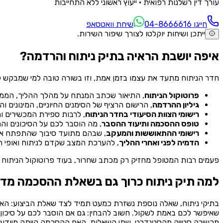
עורך דין רשלנות רפואית · ייעוץ ראשוני ללא התחייבות
חייגו ⁦04-8666616⁩
שיחת וואטסאפ
ייתכן ושיחות יוקלטו לצורך שיפור השירות.
איפה יושבת הראיה בתיק ניתוח והרדמה?
חדר הניתוח מתעד את עצמו בזמן אמת, וזו בשורה טובה למי שמבקש לבר
פרוטוקול הניתוח
, התיאור שכתב המנתח על מהלך ההליך, הממצא
גיליון ההרדמה
, הרישום הרציף של הסימנים החיוניים, המינונים
רישומי הצוות הסיעודי בחדר הניתוח
, לרבות ספירת המכשירים וה
טופס ההסכמה ותיעוד ההסבר
, מה הוסבר לכם על הסיכונים 
רישומי ההתאוששות והמעקב
, שבהם מתועד סיבוך שהתפתח אחרי
הדמיה לפני ואחרי ההליך
, להערכת המצב שקדם לניתוח ואופי ה
פעמים רבות המטופל מחזיק רק מכתב שחרור, בעוד פרוטוקול הניתוח ו
למה תיק ניתוח כרוך גם בשאלת ההסכמה מד
בתיקי ניתוח, שאלה נוספת נשזרת כמעט תמיד לצד שאלת הביצוע: האם
שאיפשר לכם באמת לשקול. חשוב להבחין: גם אם הוסבר לכם על סיכון 
מכשירה סטייה מהסטנדרט. שתי השאלות, האם ההסכמה הייתה מיודעת, ו