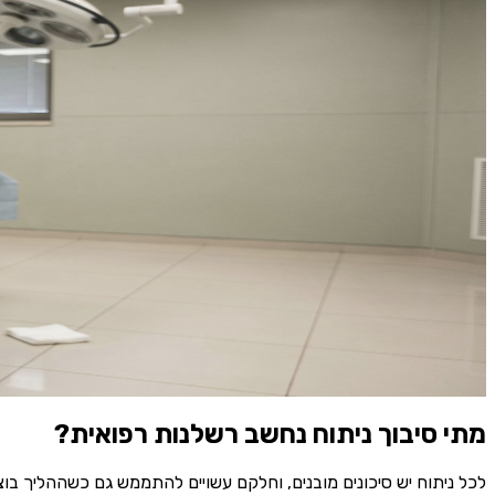
תחומי המשרד
›
רשלנות רפואית
›
רשלנות בניתוח ובהרדמה
רשלנות רפואית
רשלנות רפואית בניתוח ובהרדמה, עורך דין לתי
נכנסתם לניתוח שהיה אמור להיות שגרתי, ויצאתם עם משהו שלא היה א
ידוע של הניתוח". לפעמים זה נכון, ולפעמים הסיבוך הידוע הזה נגרם דוו
ההרדמה וברישומי הצוות בחדר הניתוח. חדר הניתוח הוא סביבה מתועדת
מומחים, כירורגים בתת-ההתמחות הרלוונטית, מרדימים, אורתופדים, נ
שלו.
חייגו ⁦04-8666616⁩
שיחת וואטסאפ
ייתכן ושיחות יוקלטו לצורך שיפור השירות.
11 עורכי דין
·
15,500+ תיקים מצטברים
·
מאז 1990
·
משרד בחיפה
מתי סיבוך ניתוח נחשב רשלנות רפואית?
לכל ניתוח יש סיכונים מובנים, וחלקם עשויים להתממש גם כשההליך ב