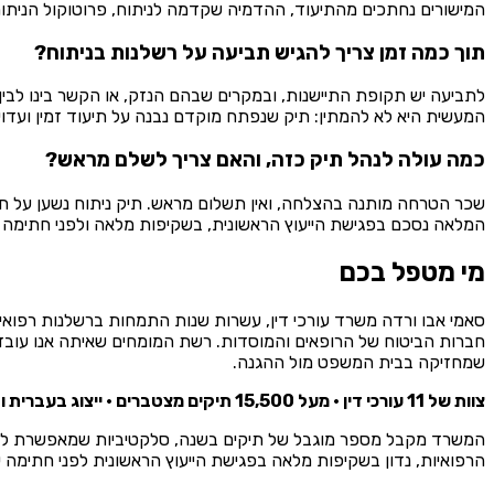
המישורים נחתכים מהתיעוד, ההדמיה שקדמה לניתוח, פרוטוקול הניתוח,
תוך כמה זמן צריך להגיש תביעה על רשלנות בניתוח?
לתביעה יש תקופת התיישנות, ובמקרים שבהם הנזק, או הקשר בינו לבין
המעשית היא לא להמתין: תיק שנפתח מוקדם נבנה על תיעוד זמין ועדו
כמה עולה לנהל תיק כזה, והאם צריך לשלם מראש?
שכר הטרחה מותנה בהצלחה, ואין תשלום מראש. תיק ניתוח נשען על ח
המלאה נסכם בפגישת הייעוץ הראשונית, בשקיפות מלאה ולפני חתימה על
מי מטפל בכם
סאמי אבו ורדה משרד עורכי דין, עשרות שנות התמחות ברשלנות רפואית כ
חברות הביטוח של הרופאים והמוסדות. רשת המומחים שאיתה אנו עובדים
שמחזיקה בבית המשפט מול ההגנה.
צוות של 11 עורכי דין · מעל 15,500 תיקים מצטברים · ייצוג בעברית ובערבית.
המשרד מקבל מספר מוגבל של תיקים בשנה, סלקטיביות שמאפשרת לבחו
הרפואיות, נדון בשקיפות מלאה בפגישת הייעוץ הראשונית לפני חתימה על