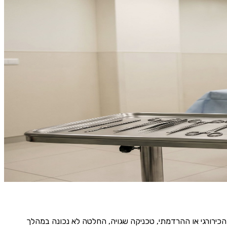
רדמה, כאב או מגבלה חדשה שלא הייתה קודם. אמרו לכם שזה "סיבוך
רון שלכם מהיום שאחרי; הוא נמצא בפרוטוקול הניתוח, בגיליון
וסק ברשלנות רפואית עשרות שנים, והצוות שלנו עובד מול רשת
 שמחזיקה בבית המשפט מול ההגנה של בית החולים וחברת הביטוח
כירורגי או ההרדמתי, טכניקה שגויה, החלטה לא נכונה במהלך