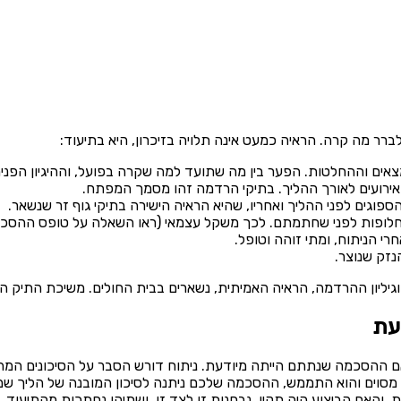
ר מה קרה. הראיה כמעט אינה תלויה בזיכרון, היא בתיעוד:
ים וההחלטות. הפער בין מה שתועד למה שקרה בפועל, וההיגיון הפנימי
 והאירועים לאורך ההליך. בתיקי הרדמה זהו מסמך המפתח.
ספוגים לפני ההליך ואחריו, שהיא הראיה הישירה בתיקי גוף זר שנשאר.
והחלופות לפני שחתמתם. לכך משקל עצמאי (ראו השאלה על טופס ההסכ
 הניתוח, ומתי זוהה וטופל.
נזק שנוצר.
גיליון ההרדמה, הראיה האמיתית, נשארים בבית החולים. משיכת התיק ה
עת
 ההסכמה שנתתם הייתה מיודעת. ניתוח דורש הסבר על הסיכונים המהות
מסוים והוא התממש, ההסכמה שלכם ניתנה לסיכון המובנה של הליך שמבו
האם הביצוע היה תקין, נבחנות זו לצד זו, ושתיהן נחתכות מהתיעוד.