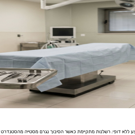
קי טעות כירורגית וסיבוך ניתוחי
מור לקרות: פגיעה בעצב, נזק לאיבר סמוך, זיהום שהתפשט, סיבוך בה
קא מאופן הביצוע, ולא מהסיכון עצמו. ההבדל בין השניים אינו נמצא בזיכ
 ומבוקרת, וזו נקודת הפתיחה של כל תיק כזה. עו"ד סאמי אבו ורדה ע
וירוכירורגים, שמאפשרת לקרוא את התיעוד הניתוחי ולהעמיד חוות דעת
וצע ללא דופי. רשלנות מתקיימת כאשר הסיבוך נגרם מסטייה מהסטנדרט ה