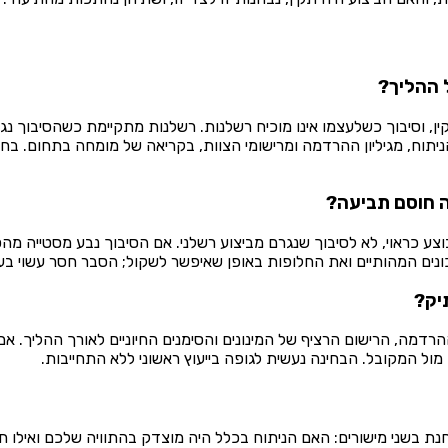
ל ההליך?
, וסיבוך כשלעצמו אינו מוכיח רשלנות. רשלנות מתקיימת כשהסיבוך נגר
ניתוח, מגיליון ההרדמה ומרישומי הצוות, בקריאה של מומחה בתחום. בח
 חוסם תביעה?
כראוי, לא לסיבוך שנגרם מביצוע רשלני. אם הסיבוך נבע מסטייה מה
נים המהותיים ואת החלופות באופן שאיפשר לשקול; הסבר חסר עשוי בע
יק?
רדמה, הרישום הרציף של המינונים והסימנים החיוניים לאורך ההליך. אם
ל המקובל. הבחינה נעשית לגופה בייעוץ ראשוני ללא התחייבות.
בשני מישורים: האם הניתוח בכלל היה מוצדק בהתוויה שלכם ואילו חלופו