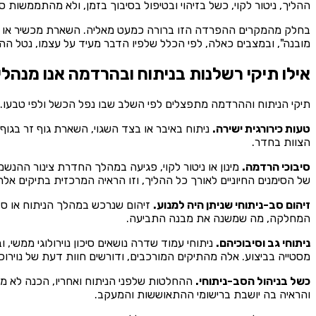
ההליך, ניטור לקוי, כשל בזיהוי ובטיפול בסיבוך בזמן, ולא מהתממשות ס
בחלק מהמקרים ההפרדה הזו ברורה כמעט מאליה. השארת מכשיר או ספוג
מובנה", ובמצבים כאלה, לפי הכלל שלפיו הדבר מעיד על עצמו, נטל ה
אילו תיקי רשלנות בניתוח ובהרדמה אנו מנהל
תיקי הניתוח וההרדמה מתפצלים לפי השלב שבו נפל הכשל ולפי טבעו.
טעות כירורגית ישירה.
ניתוח באיבר או בצד השגוי, השארת גוף זר בגוף
הצוות בחדר.
סיבוכי הרדמה.
מינון או ניטור לקוי, פגיעה במהלך החדרת צינור ההנ
של הסימנים החיוניים לאורך כל ההליך, וזו הראיה המרכזית בתיקים אלה
זיהום סב-ניתוחי שניתן היה למנוע.
זיהום שנרכש במהלך הניתוח או סבי
המחלקה, מה שמשנה את מבנה התביעה.
ניתוחי גב וסיבוכיהם.
ניתוחי עמוד שדרה נושאים סיכון נוירולוגי ממשי,
מסטייה בביצוע. אלה מהתיקים המורכבים, ודורשים חוות דעת של נוירוכ
כשל בניהול הסב-ניתוחי.
ההחלטות שלפני הניתוח ואחריו, הכנה לא מס
והראיה בה יושבת ברישומי ההתאוששות והמעקב.