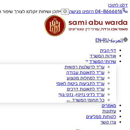
דלגו לתוכן
הזמינו פגישה
ייתכן ושיחות יוקלטו לצורך שיפור 
العربية
·
RU
·
EN
דף הבית
אודות המשרד
שירותי המשרד
עו״ד לרשלנות רפואית
עו״ד לתאונות עבודה
עו״ד למחלות מקצוע
עו״ד לתביעות ביטוח לאומי
עו״ד לתאונות דרכים
עו״ד לדיני נזיקין, נזקי גוף
כל תחומי המשרד ←
מאמרים
עיתונות
לקוחות ממליצים
צרו קשר