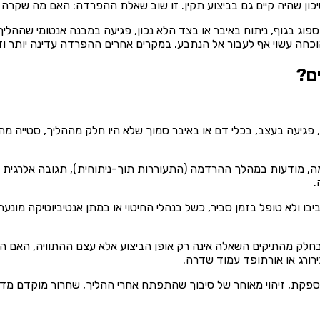
יכון שהיה קיים גם בביצוע תקין. זו שוב שאלת ההפרדה: האם מה שקרה הו
 בגוף, ניתוח באיבר או בצד הלא נכון, פגיעה במבנה אנטומי שההליך 
הוכחה עשוי אף לעבור אל הנתבע. במקרים אחרים ההפרדה עדינה יותר ו
ים?
, פגיעה בעצב, בכלי דם או באיבר סמוך שלא היו חלק מההליך, סטייה מה
שמה, מודעות במהלך ההרדמה (התעוררות תוך-ניתוחית), תגובה אלרגית 
.
בו ולא טופל בזמן סביר, כשל בנהלי החיטוי או במתן אנטיביוטיקה מונ
 ובחלק מהתיקים השאלה אינה רק אופן הביצוע אלא עצם ההתוויה, האם הנ
ירורג או אורתופד עמוד שדרה.
פקת, זיהוי מאוחר של סיבוך שהתפתח אחרי ההליך, שחרור מוקדם מדי.