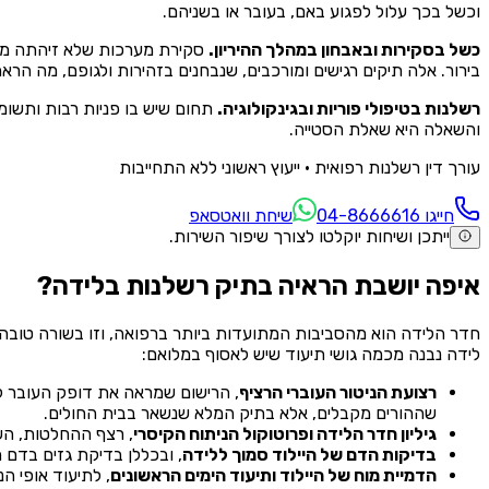
וכשל בכך עלול לפגוע באם, בעובר או בשניהם.
כשל בסקירות ובאבחון במהלך ההיריון.
סקירת מערכות שלא זיהתה ממצ
בירור. אלה תיקים רגישים ומורכבים, שנבחנים בזהירות ולגופם, מה הר
רשלנות בטיפולי פוריות ובגינקולוגיה.
תחום שיש בו פניות רבות ותשומת
והשאלה היא שאלת הסטייה.
עורך דין רשלנות רפואית · ייעוץ ראשוני ללא התחייבות
חייגו ⁦04-8666616⁩
שיחת וואטסאפ
ייתכן ושיחות יוקלטו לצורך שיפור השירות.
איפה יושבת הראיה בתיק רשלנות בלידה?
חדר הלידה הוא מהסביבות המתועדות ביותר ברפואה, וזו בשורה טובה 
לידה נבנה מכמה גושי תיעוד שיש לאסוף במלואם:
רצועת הניטור העוברי הרציף
, הרישום שמראה את דופק העובר לא
שההורים מקבלים, אלא בתיק המלא שנשאר בבית החולים.
גיליון חדר הלידה ופרוטוקול הניתוח הקיסרי
, רצף ההחלטות, הש
בדיקות הדם של היילוד סמוך ללידה
, ובכללן בדיקת גזים בדם 
הדמיית מוח של היילוד ותיעוד הימים הראשונים
, לתיעוד אופי הנז