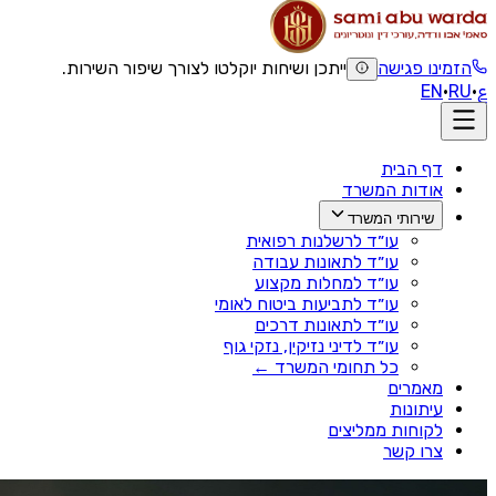
הזמינו פגישה
ייתכן ושיחות יוקלטו לצורך שיפור השירות.
ع
·
RU
·
EN
דף הבית
אודות המשרד
שירותי המשרד
עו״ד לרשלנות רפואית
עו״ד לתאונות עבודה
עו״ד למחלות מקצוע
עו״ד לתביעות ביטוח לאומי
עו״ד לתאונות דרכים
עו״ד לדיני נזיקין, נזקי גוף
כל תחומי המשרד ←
מאמרים
עיתונות
לקוחות ממליצים
צרו קשר
דף הבית
›