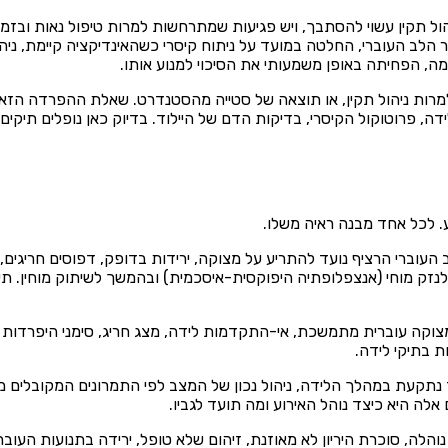
הול תקין עשוי להסתבך, ויש פגיעות שמתרחשות למרות טיפול נאות ובז
 הלב העוברי, החלטה במועד על ניתוח קיסרי כשהאינדיקציה קיימת, ניה
מה, הפחיתה באופן משמעותי את הסיכוי למנוע אותו.
מרות ניהול תקין, או תוצאה של סטייה מהסטנדרט. שאלת ההפרדה הזא
ידה, פרוטוקול הקיסרי, בדיקות הדם של היילוד. בדיוק כאן נופלים תיקי
ע. לכל אחד מבנה ראיה משלו.
 העוברי הרציף נועד להתריע על מצוקה, ירידות בדופק, דפוסים חריגים,
נזק מוחי (אנצפלופתיה היפוקסית-איסכמית) ובהמשך לשיתוק מוחין. תיק
צוקה עוברית מתמשכת, אי-התקדמות לידה, מצג חריג, סימני היפרדות ש
 בתיקי לידה.
נתקעת במהלך הלידה, ניהול נכון של המצב לפי התמרונים המקובלים מפח
לה היא כיצד נוהל האירוע ומה תועד לגביו.
נוהלה, סוכרת היריון לא מאוזנת, זיהום שלא טופל, ירידה בתנועות העוב