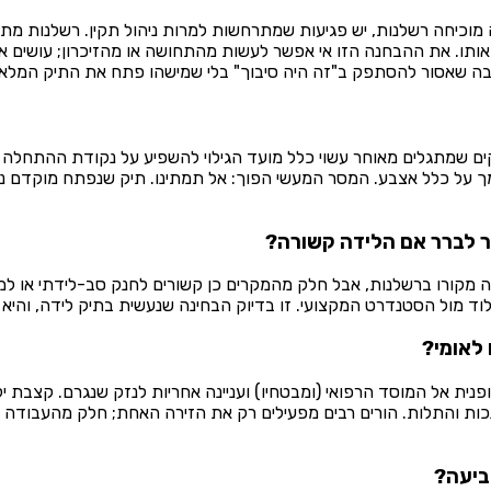
מוכיחה רשלנות, יש פגיעות שמתרחשות למרות ניהול תקין. רשלנות מת
תו. את ההבחנה הזו אי אפשר לעשות מהתחושה או מהזיכרון; עושים אותה 
סיבה שאסור להסתפק ב"זה היה סיבוך" בלי שמישהו פתח את התיק המלא.
 שמתגלים מאוחר עשוי כלל מועד הגילוי להשפיע על נקודת ההתחלה של 
על כלל אצבע. המסר המעשי הפוך: אל תמתינו. תיק שנפתח מוקדם נבנ
שר לברר אם הלידה קשורה?
קרה מקורו ברשלנות, אבל חלק מהמקרים כן קשורים לחנק סב-לידתי או ל
לוד מול הסטנדרט המקצועי. זו בדיוק הבחינה שנעשית בתיק לידה, וה
 לאומי?
ית אל המוסד הרפואי (ומבטחיו) ועניינה אחריות לנזק שנגרם. קצבת יל
כות והתלות. הורים רבים מפעילים רק את הזירה האחת; חלק מהעבודה ה
ביעה?