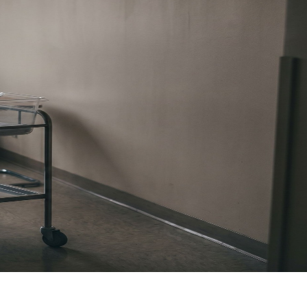
י פגיעה בלידה, במעקב ההיריון ובניתוח קיסרי
שלא זוהתה בזמן, ניתוח קיסרי שבושש להגיע, כתף שנתקעה, החייאה בח
תחותי. אמרו לכם "לידה היא דבר בלתי צפוי." ייתכן. אבל השאלה אם מה 
ה בחדר. ולעיתים השאלה מתחילה עוד קודם, בהיריון עצמו: סקירה שלא
גיעה בלידה הם מהתיקים הקשים והרגישים ביותר בתחום הרשלנות הרפואי
חיים, ומבנה הפיצוי, כשקמה עילה, כולל סיעוד, שיקום, טיפולים והוצ
בדן סיכויי החלמה, כלל מועד הגילוי בנזקים שמתגלים מאוחר, התעצבו 
ים ילדים, שמאפשרת להעמיד חוות דעת שמחזיקה בבית המשפט מול ההגנה ש