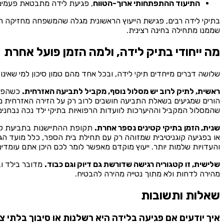
התיעוד ההתפתחותי ארוך-הטווח
, פגיעת לידה מתבטאת פעמים 
בתיקי לידה רבים, פגישת הייעוץ הראשונית מגלה שהמשפחה מחזיקה ר
שממנו מתחילה בחינה רצינית.
מה ייחודי בתיק לידה, ולמה הזמן פועל אחרת
שלושה דברים מייחדים תיקי לידה, ובכל אחד מהם טמון סיכון למי שאינ
ראשית, לתיק לרוב יש מסלול נוסף, מקביל לתביעה האזרחית.
כשהפגי
הורים שמגיעים בשאלת התביעה חושבים לרוב רק על הזירה האזרחית מו
שהמסלול המקביל וההיערכות לוועדות הרפואיות בתיקי ילד נכה נבחנים 
שנית, הזמן בתיקי קטינים נספר אחרת.
תקופת ההתיישנות בתביעת קטין
או בפגיעה קוגניטיבית שמזוהה רק עם תחילת בית הספר, כלל מועד הגי
והעדויות שלמות יותר. ייעוץ מוקדם מאפשר לומר לכם היכן אתם עומדי
שלישית, זו קטגוריה רגישה שדורשת גם דיוק וגם כבוד.
מדובר בילד וב
מהירה לדחות ולא מתוך נטייה מהירה להבטיח.
שאלות ותשובות
איך יודעים אם פגיעה בלידה היא רשלנות או סיבוך בלתי צפ