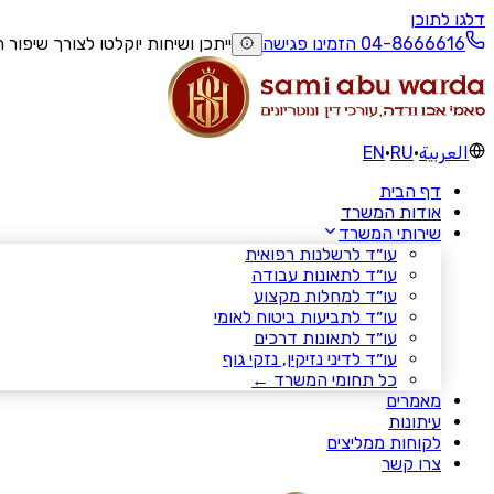
דלגו לתוכן
הזמינו פגישה
ייתכן ושיחות יוקלטו לצורך שיפור 
العربية
·
RU
·
EN
דף הבית
אודות המשרד
שירותי המשרד
עו״ד לרשלנות רפואית
עו״ד לתאונות עבודה
עו״ד למחלות מקצוע
עו״ד לתביעות ביטוח לאומי
עו״ד לתאונות דרכים
עו״ד לדיני נזיקין, נזקי גוף
כל תחומי המשרד ←
מאמרים
עיתונות
לקוחות ממליצים
צרו קשר