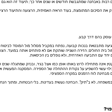
רבות באבחנה שמתגבשת חודשים או שנים אחר כך; תיעוד זה הוא גם בסי
ק את הסיכום המתומצת, בעוד הראיה האמיתית, הרצועה והתיעוד הרציף
ו עוסק בהם דרך קבע.
עה מתבטאת בנכות קבועה, נפתח במקביל מסלול מול המוסד לביטוח לאו
ל בית החולים; הזירה השנייה שותקת אם לא פותחים אותה במועד. הצו
יחד עם התביעה האזרחית, ולא נופלים בין הכיסאות.
 אינה מתחילה לרוץ באותו אופן כמו אצל בגיר, ובנזק שמתגלה שנים לא
לוי עשוי להשפיע על נקודת ההתחלה של הספירה. המסקנה המעשית אינה 
ם מבחינת לוח הזמנים במקרה הספציפי.
משפחה, לא ב"תיק". הבחינה נעשית בעדינות, בלי הבטחות, ומתוך הנחה 
וי?