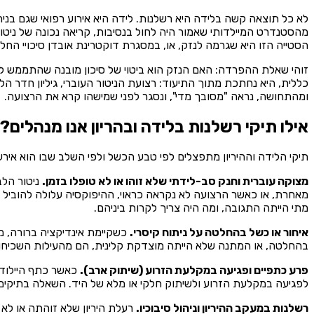
לא כל תוצאה קשה בלידה היא רשלנות. לידה היא אירוע רפואי שגם בני
מהסטנדרט המיילדותי שאמור היה לחול בנסיבות, קריאה נכונה של ניטור
הסטייה הזו היא שגרמה לנזק, או, במסגרת דוקטרינת אובדן סיכויי החל
זוהי שאלת ההפרדה: האם הנזק הוא ביטוי של סיכון מובנה שהתממש ל
כללית, היא נחתכת מתוך התיעוד: רצועת הניטור העוברי, גיליון חדר הל
ומהתחושה, נראה "מסובך מדי", ונסגר לפני שמישהו קרא את הרצועה.
אילו תיקי רשלנות בלידה ובהריון אנו מנהלים?
תיקי הלידה וההיריון מתפצלים לפי טבע הכשל ולפי השלב שבו הוא איר
מצוקה עוברית וחנק סב-לידתי שלא זוהו או לא טופלו בזמן.
ניטור הלב
מאחרת, או כאשר הרצועה לא נקראה כראוי, ההיפוקסיה עלולה להוביל ל
מתי הייתה התגובה, ומה היה צריך לקרות ביניהם.
איחור או כשל בהחלטה על ניתוח קיסרי.
כשקיימת אינדיקציה ברורה, מ
בהחלטה, או המתנה שלא הייתה מוצדקת קלינית, הם מהעילות השכיחות
פרע כתפיים ופגיעה במקלעת הזרוע (שיתוק ארב).
כאשר כתף היילוד 
לפגיעה במקלעת הזרוע ולשיתוק חלקי או מלא של היד. השאלה בתיקים א
רשלנות במעקב ההיריון וניהול סיבוכיו.
רעלת היריון שלא זוהתה או לא 