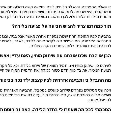
זו שאלת ההפרדה, והיא לב כל תיק לידה. תוצאה קשה כשלעצמה אינה 
וכשהסטייה היא שגרמה לנזק או הפחיתה משמעותית את הסיכוי למנוע או
מומחה מיילדות בלתי תלוי. לכן התשובה נמצאת בתיעוד, וזו בדיוק ה
תוך כמה זמן צריך להגיש תביעה על פגיעה בלידה?
בתביעת קטין תקופת ההתיישנות נספרת אחרת מאשר אצל בגיר, ובנזקים
התגבשה האבחנה, מתי אפשר היה לקשר אותה ללידה, לא נכון להסתמך 
לכם היכן אתם עומדים בלוח הזמנים במקרה שלכם.
הבן או הבת שלנו אובחנו עם שיתוק מוחין, האם עדיין אפ
לעיתים כן. שיתוק מוחין אינו תמיד תוצאה של אירוע בלידה, ולא כל מ
רצועת הניטור, את בדיקות הדם סמוך ללידה ואת הדמיית המוח של היי
מה ההבדל בין תביעה אזרחית לבין קצבת ילד נכה בביטוח
אלה שני מסלולים נפרדים שלרוב פועלים במקביל. התביעה האזרחית מופנ
שאינה תלויה בהוכחת אשם, היא נבחנת מול ועדה רפואית לפי מידת הנ
להפעיל אותם.
הסכמתי לכל מה שאמרו לי בחדר הלידה, האם זה חוסם ת