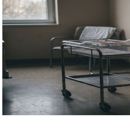
דר הלידה, והיום, חודשים או שנים אחר כך, אתם עומדים מול
שקרה היה באמת בלתי צפוי, או שהיה צריך להיות מזוהה ומטופל בזמן,
 זיהתה את מה שהייתה אמורה לזהות, מעקב שהחמיץ סימן שהתבטא
ת, וגם מאלה שבהם הפער בין בחינה מקצועית רצינית לבין דחייה
אות עתידיות לאורך שנים. עו"ד סאמי אבו ורדה עוסק בתיקי רשלנות
בפסיקה הישראלית לאורך אותה תקופה. הצוות שלנו עובד בשיתוף רשת
ל בית החולים וחברת הביטוח שלו.