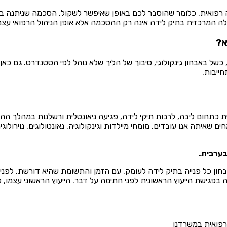
פואית, כלומר שהוסבר לכם באופן שאיפשר לשקול. הסכמה שניתנה בלחץ
 המרכזית בתיק לידה אינה רק ההסכמה אלא אופן הניהול הרפואי עצמו
א?
ת, כשל באבחון גינקולוגי, סיבוך של הליך שלא נוהל לפי הסטנדרט. גם כ
חייבות.
תחום ליבה, לרבות תיקי לידה, פגיעה ניאונטלית ורשלנות במהלך ההיריון
 שאיתה אנו עובדים, מומחי מיילדות וגינקולוגיה, נאונטולוגים, נוירול
ן כל פנייה בתיק לידה לעומק, עם הזמן והתשומת שהיא דורשת, לפני
פגישת הייעוץ הראשונית לפני חתימה על דבר. הייעוץ הראשוני עצמו, ל
פואית במשרדנו