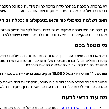
לא בהכרח. הסכמה במהלך לידה צריכה להיות מיודעת כמו כל הסכמה ר
בסטנדרט של הסכמה מדעת לפי חוק זכויות החולה. ומעבר לכך, השאלה
האם רשלנות בטיפולי פוריות או בגינקולוגיה נכללת גם הי
כן. אלה תחומים שבהם מגיעות פניות רבות: ניהול לקוי של טיפול פוריו
מהסטנדרט המקצועי. כל פנייה כזו נבחנת לגופה בייעוץ ראשוני ללא הת
מי מטפל בכם
סאמי אבו ורדה משרד עורכי דין, עשרות שנות התמחות ברשלנות רפואית כ
קופות החולים, ומול חברות הביטוח של הרופאים והמוסדות. רשת המומחים
המשפט גם בתיקים שדורשים אבחנה רפואית מורכבת.
צוות של 11 עורכי דין · מעל 15,500 תיקים מצטברים · ייצוג בעברית ובערבית.
המשרד מקבל מספר מוגבל של תיקים בשנה, סלקטיביות שמאפשרת לבחו
המבנה הכספי, לרבות עלות חוות הדעת הרפואיות, נדון בשקיפות מלאה ב
מה עוד כדאי לדעת
רשלנות רפואית, מבט על
, המסגרת הרחבה של תיקי הרשלנות הר