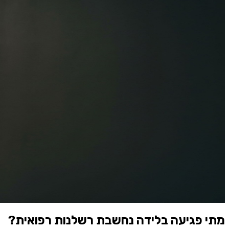
תחומי המשרד
›
רשלנות רפואית
›
רשלנות בלידה ובהיריון
רשלנות רפואית
רשלנות רפואית בלידה ובהיריון, עורך דין לתיק
הלידה לא הלכה כמו שאמרו לכם שהיא תלך. משהו קרה, מצוקה עוברית 
אבחנה: שיתוק מוחין, פגיעה במקלעת הזרוע, נזק נוירולוגי, עיכוב התפ
כמעט תמיד נמצאת בגיליון הניטור של הלידה, לא בזיכרון של מי שהי
בבדיקות, סיבוך של ההיריון שלא נוהל לפי הסטנדרט המקצועי. תיקי פ
מוקדמת גדול במיוחד. ההשלכות לרוב מלוות את הילד ואת המשפחה לכל ה
רפואית עשרות שנים; הדוקטרינות שעליהן נשענים תיקי לידה רבים, או
מומחים רפואיים, מומחי מיילדות וגינקולוגיה, נאונטולוגים, נוירולוג
חייגו ⁦04-8666616⁩
שיחת וואטסאפ
ייתכן ושיחות יוקלטו לצורך שיפור השירות.
11 עורכי דין
·
15,500+ תיקים מצטברים
·
מאז 1990
·
משרד בחיפה
מתי פגיעה בלידה נחשבת רשלנות רפואית?